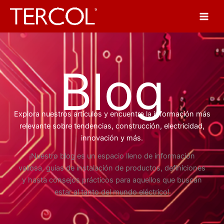
Ir
al
contenido
Blog
Explora nuestros artículos y encuentra la información más
relevante sobre tendencias, construcción, electricidad,
innovación y más.
¡Nuestro blog es un espacio lleno de información
valiosa, guías de instalación de productos, definiciones
y hasta consejos prácticos para aquellos que buscan
estar al tanto del mundo eléctrico!