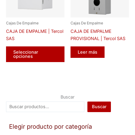
Cajas De Empalme
Cajas De Empalme
CAJA DE EMPALME | Tercol
CAJA DE EMPALME
SAS
PROVISIONAL | Tercol SAS
Este
Seleccionar
Leer más
producto
opciones
tiene
múltiples
variantes.
Las
opciones
Buscar
se
pueden
Buscar
elegir
en
Elegir producto por categoría
la
página