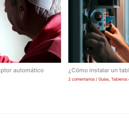
uptor automático
¿Cómo instalar un tabl
2 comentarios
/
Guías
,
Tableros 