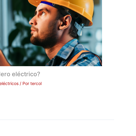
ero eléctrico?
eléctricos
/ Por
tercol