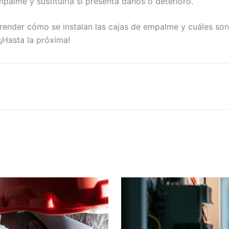
palme y sustituirla si presenta daños o deterioro.
render cómo se instalan las cajas de empalme y cuáles son l
¡Hasta la próxima!