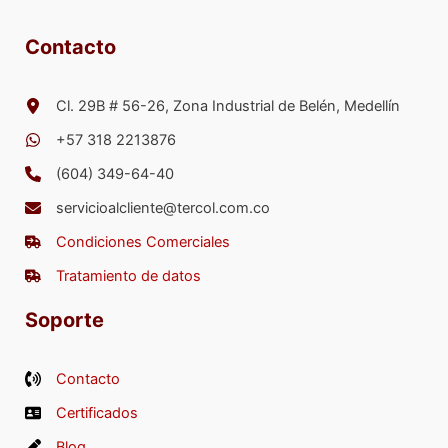
Las
opciones
Contacto
se
pueden
elegir
Cl. 29B # 56-26, Zona Industrial de Belén, Medellín
en
+57 318 2213876
la
página
(604) 349-64-40
de
servicioalcliente@tercol.com.co
producto
Condiciones Comerciales
Tratamiento de datos
Soporte
Contacto
Certificados
Blog