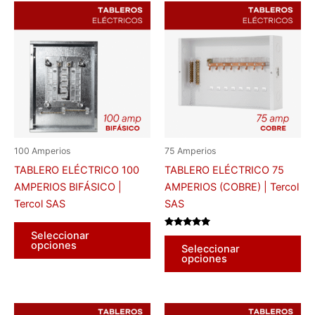
100 Amperios
75 Amperios
TABLERO ELÉCTRICO 100
TABLERO ELÉCTRICO 75
AMPERIOS BIFÁSICO |
AMPERIOS (COBRE) | Tercol
Tercol SAS
SAS
Este
Seleccionar
Valorado
Es
producto
con
opciones
Seleccionar
5.00
pr
tiene
opciones
de 5
tie
múltiples
múl
variantes.
var
Las