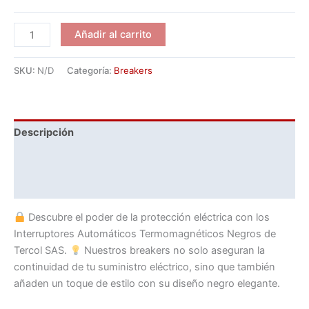
INTERRUPTOR
Añadir al carrito
TERMOMAGNETICO
NEGRO
SKU:
N/D
Categoría:
Breakers
(BREAKER
NEGRO)
|
Tercol
Descripción
SAS
Información adicional
cantidad
Valoraciones (0)
Descubre el poder de la protección eléctrica con los
Interruptores Automáticos Termomagnéticos Negros de
Tercol SAS.
Nuestros breakers no solo aseguran la
continuidad de tu suministro eléctrico, sino que también
añaden un toque de estilo con su diseño negro elegante.