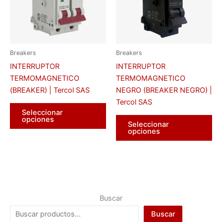
Breakers
Breakers
INTERRUPTOR
INTERRUPTOR
TERMOMAGNETICO
TERMOMAGNETICO
(BREAKER) | Tercol SAS
NEGRO (BREAKER NEGRO) |
Tercol SAS
Este
Seleccionar
producto
Es
opciones
Seleccionar
tiene
pr
opciones
múltiples
tie
variantes.
múl
Las
var
opciones
La
se
op
Buscar
pueden
se
elegir
pu
Buscar