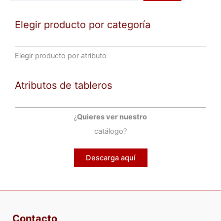
en
ele
la
en
Elegir producto por categoría
página
la
de
pá
producto
de
Elegir producto por atributo
pr
Atributos de tableros
¿
Quieres ver nuestro
catálogo?
Descarga aquí
Contacto