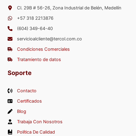
elegir
Cl. 29B # 56-26, Zona Industrial de Belén, Medellín
en
+57 318 2213876
la
página
(604) 349-64-40
de
servicioalcliente@tercol.com.co
producto
Condiciones Comerciales
Tratamiento de datos
Soporte
Contacto
Certificados
Blog
Trabaja Con Nosotros
Política De Calidad