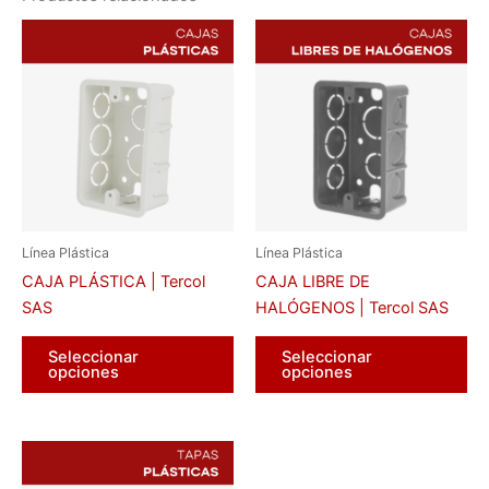
Línea Plástica
Línea Plástica
CAJA PLÁSTICA | Tercol
CAJA LIBRE DE
SAS
HALÓGENOS | Tercol SAS
Este
Es
Seleccionar
Seleccionar
producto
pr
opciones
opciones
tiene
tie
múltiples
múl
variantes.
var
Las
La