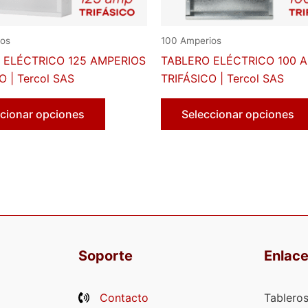
ios
100 Amperios
 ELÉCTRICO 125 AMPERIOS
TABLERO ELÉCTRICO 100 
O | Tercol SAS
TRIFÁSICO | Tercol SAS
Este
cionar opciones
Seleccionar opciones
producto
tiene
múltiples
variantes.
Las
opciones
se
pueden
Soporte
Enlac
elegir
en
la
Contacto
Tableros