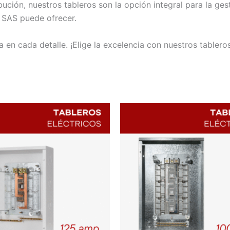
ción, nuestros tableros son la opción integral para la gest
l SAS puede ofrecer.
 en cada detalle. ¡Elige la excelencia con nuestros tableros