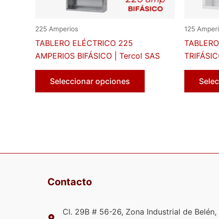
225 Amperios
125 Amper
TABLERO ELÉCTRICO 225
TABLERO
AMPERIOS BIFÁSICO | Tercol SAS
TRIFÁSIC
Este
Seleccionar opciones
Selec
producto
tiene
múltiples
variantes.
Las
opciones
se
pueden
Contacto
elegir
en
la
Cl. 29B # 56-26, Zona Industrial de Belén,