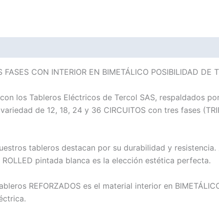
AMPERIOS
|
Tercol
SAS
ones (0)
cantidad
 FASES CON INTERIOR EN BIMETÁLICO POSIBILIDAD DE 
 con los Tableros Eléctricos de Tercol SAS, respaldados po
ariedad de 12, 18, 24 y 36 CIRCUITOS con tres fases (TRIFÁ
estros tableros destacan por su durabilidad y resistencia
ROLLED pintada blanca es la elección estética perfecta.
 tableros REFORZADOS es el material interior en BIMETÁLICO
ctrica.