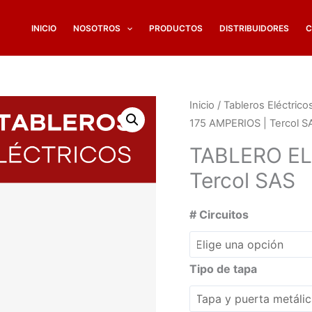
INICIO
NOSOTROS
PRODUCTOS
DISTRIBUIDORES
C
Inicio
/
Tableros Eléctric
175 AMPERIOS | Tercol S
TABLERO EL
Tercol SAS
# Circuitos
Tipo de tapa